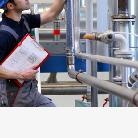
Verwaltung, Gesundheitswesen und
Industrie vertrauen bereits auf unser
IBS(r)-Leitsystem zur zuverlässigen
Betriebsführung und Überwachung
ihrer Gebäudetechnik, um unnötige
Kosten durch Störungen zu vermeiden.