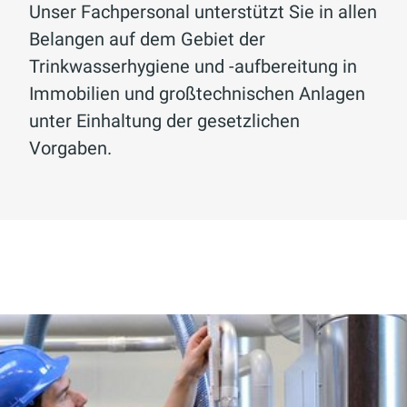
Unser Fachpersonal unterstützt Sie in allen
Betrieb Ihrer technischen Anlagen
sowie die Bekämpfung des
Belangen auf dem Gebiet der
stehen bei uns an erster Stelle.
Klimawandels.
Trinkwasserhygiene und -aufbereitung in
Unser modernes Energiemanagement
Immobilien und großtechnischen Anlagen
umfasst die Überwachung, Erfassung
unter Einhaltung der gesetzlichen
und Regelung wichtiger
Vorgaben.
Gebäudeparameter.
Wir entwickeln individuelle
Energiekonzepte zur Kostensenkung,
analysieren den Verbrauch von
Maschinen und Medien wie Strom,
Wärme und Wasser. Zusätzlich bieten
wir Berichtswesen,
Störmeldemanagement und
Benchmarking. Kunden aus öffentlicher