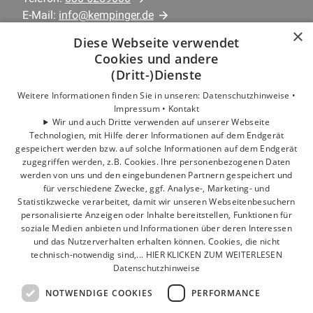
E-Mail:
info@kempinger.de
×
Diese Webseite verwendet
Unternehmen
Cookies und andere
AGB
(Dritt-)Dienste
Datenschutz
Weitere Informationen finden Sie in unseren:
Datenschutzhinweise •
Impressum
Impressum •
Kontakt
Barrierefreiheitserklärung
Wir und auch Dritte verwenden auf unserer Webseite
Technologien, mit Hilfe derer Informationen auf dem Endgerät
gespeichert werden bzw. auf solche Informationen auf dem Endgerät
Leistungen
zugegriffen werden, z.B. Cookies. Ihre personenbezogenen Daten
Kundenservice
werden von uns und den eingebundenen Partnern gespeichert und
Privatkunden
für verschiedene Zwecke, ggf. Analyse-, Marketing- und
Statistikzwecke verarbeitet, damit wir unseren Webseitenbesuchern
Gewerbekunden
personalisierte Anzeigen oder Inhalte bereitstellen, Funktionen für
Karriere
soziale Medien anbieten und Informationen über deren Interessen
Unternehmen
und das Nutzerverhalten erhalten können. Cookies, die nicht
technisch-notwendig sind,... HIER KLICKEN ZUM WEITERLESEN
Datenschutzhinweise
Standorte
Berlin
NOTWENDIGE COOKIES
PERFORMANCE