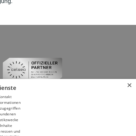
gung.
×
ienste
Kontakt
nformationen
zugegriffen
ebundenen
istikzwecke
Inhalte
teressen und