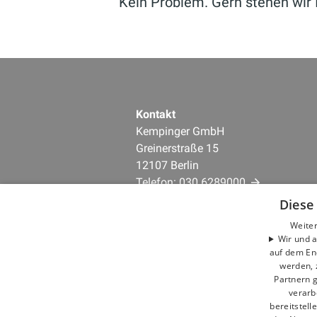
Kein Problem. Gern stehen wir 
Kontakt
Kempinger GmbH
Greinerstraße 15
12107 Berlin
Telefon:
030 6289000
E-Mail:
info@kempinger.de
Diese
Weiter
Unternehmen
Wir und a
auf dem En
AGB
werden, 
Datenschutz
Partnern g
Impressum
verarb
Barrierefreiheitserklärung
bereitstell