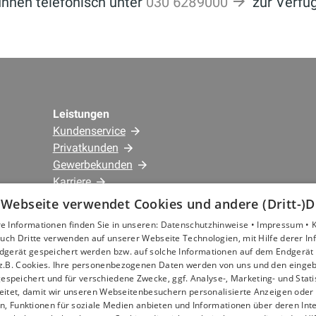
Ihnen telefonisch unter
030 6289000
zur Verfü
Leistungen
Kundenservice
Privatkunden
Gewerbekunden
Karriere
Unternehmen
 Webseite verwendet Cookies und andere (Dritt-)D
e Informationen finden Sie in unseren:
Datenschutzhinweise •
Impressum •
Standorte
uch Dritte verwenden auf unserer Webseite Technologien, mit Hilfe derer I
dgerät gespeichert werden bzw. auf solche Informationen auf dem Endgerät 
Berlin
z.B. Cookies. Ihre personenbezogenen Daten werden von uns und den eing
espeichert und für verschiedene Zwecke, ggf. Analyse-, Marketing- und Stat
eitet, damit wir unseren Webseitenbesuchern personalisierte Anzeigen oder 
en, Funktionen für soziale Medien anbieten und Informationen über deren In