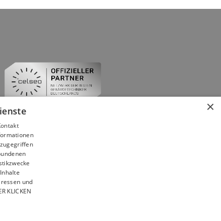
×
ienste
Kontakt
nformationen
zugegriffen
ebundenen
istikzwecke
Inhalte
teressen und
IER KLICKEN