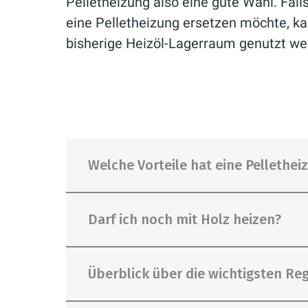
Pelletheizung also eine gute Wahl. Falls
eine Pelletheizung ersetzen möchte, ka
bisherige Heizöl-Lagerraum genutzt we
Welche Vorteile hat eine Pellethei
Darf ich noch mit Holz heizen?
Umweltfreundlich:
Pelletheizun
Überblick über die wichtigsten R
bestehen aus Holzabfällen und
allerdings nur, wenn die Rohs