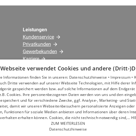
Leistungen
Kundenservice
Privatkunden
Gewerbekunden
Karriere
Unternehmen
 Webseite verwendet Cookies und andere (Dritt-)D
e Informationen finden Sie in unseren:
Datenschutzhinweise •
Impressum •
Standorte
uch Dritte verwenden auf unserer Webseite Technologien, mit Hilfe derer I
dgerät gespeichert werden bzw. auf solche Informationen auf dem Endgerät 
Berlin
z.B. Cookies. Ihre personenbezogenen Daten werden von uns und den eing
espeichert und für verschiedene Zwecke, ggf. Analyse-, Marketing- und Stat
eitet, damit wir unseren Webseitenbesuchern personalisierte Anzeigen oder 
en, Funktionen für soziale Medien anbieten und Informationen über deren In
verhalten erhalten können. Cookies, die nicht technisch-notwendig sind,... H
ZUM WEITERLESEN
Datenschutzhinweise