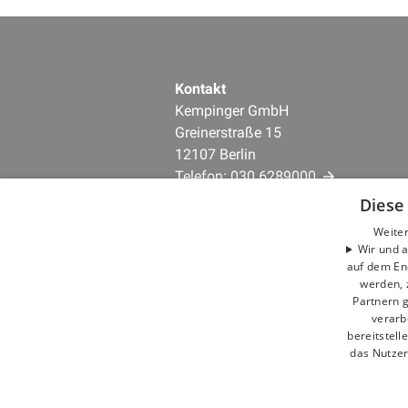
Kontakt
Kempinger GmbH
Greinerstraße 15
12107 Berlin
Telefon:
030 6289000
E-Mail:
info@kempinger.de
Diese
Weiter
Unternehmen
Wir und a
auf dem En
AGB
werden, 
Datenschutz
Partnern g
Impressum
verarb
Barrierefreiheitserklärung
bereitstell
das Nutzer