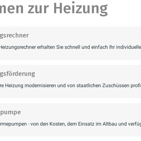
men zur Heizung
emperatur entsprechend der Einstellung und sorgt 
ald die Raumtemperatur unterschritten wird.
ferspeicher wird das Wasser auf einem konstante
gsrechner
uell abrufen.
eizungsrechner erhalten Sie schnell und einfach Ihr individuel
gsförderung
re Heizung modernisieren und von staatlichen Zuschüssen profit
epumpe
ärmepumpen - von den Kosten, dem Einsatz im Altbau und verfü