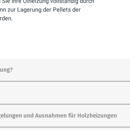
 Sie Ihre Ölheizung vollständig durch
nn zur Lagerung der Pellets der
rden.
zung?
gen gelten als umweltfreundliche Heizoption, da 
egelungen und Ausnahmen für Holzheizungen
 sind ein nachwachsender Rohstoff. Klimaneutral 
toffe aus nachhaltig bewirtschafteten Beständen