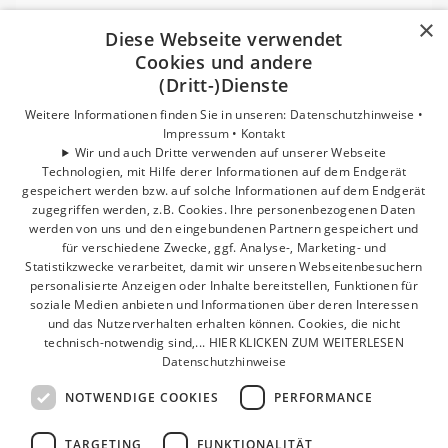
×
Die Möbel sind vielseitig planbar,
Diese Webseite verwendet
eignen sich für große und kleine
Cookies und andere
(Dritt-)Dienste
Bäder sowie für einheitliche
Designlösungen im Gästebad.
Weitere Informationen finden Sie in unseren:
Datenschutzhinweise •
Impressum •
Kontakt
Materialauswahl - Oberflächen
Wir und auch Dritte verwenden auf unserer Webseite
Technologien, mit Hilfe derer Informationen auf dem Endgerät
und Farben preisgleich wählbar.
gespeichert werden bzw. auf solche Informationen auf dem Endgerät
zugegriffen werden, z.B. Cookies. Ihre personenbezogenen Daten
Erweiterte Gestaltungsoptionen
werden von uns und den eingebundenen Partnern gespeichert und
durch elf Frontvarianten.
für verschiedene Zwecke, ggf. Analyse-, Marketing- und
Statistikzwecke verarbeitet, damit wir unseren Webseitenbesuchern
Neue Waschtische „Eqio Slim“
personalisierte Anzeigen oder Inhalte bereitstellen, Funktionen für
(besonders filigran, viel
soziale Medien anbieten und Informationen über deren Interessen
und das Nutzerverhalten erhalten können. Cookies, die nicht
Ablagefläche)
technisch-notwendig sind,... HIER KLICKEN ZUM WEITERLESEN
Datenschutzhinweise
Ausgezeichnet mit dem „Blauen
Engel“ für Wohngesundheit und
NOTWENDIGE COOKIES
PERFORMANCE
Umweltschutz.
TARGETING
FUNKTIONALITÄT