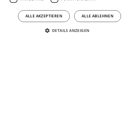
ALLE AKZEPTIEREN
ALLE ABLEHNEN
BURGBAD SERIE EQIO
DETAILS ANZEIGEN
Devio – Grifflos & einladend
cleanFlow - Neuer Siphon-Standard
Lin20 – Modular und stimmig
Fiumo 2.0: Filigran & lebendig
MagicTwist – Der