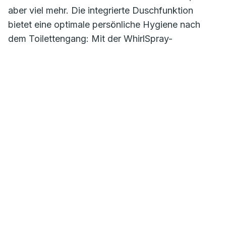
aber viel mehr. Die integrierte Duschfunktion
bietet eine optimale persönliche Hygiene nach
dem Toilettengang: Mit der WhirlSpray-
Duschtechnologie reinigt AquaClean Alba den Po
angenehm belebend und effektiv mit
körperwarmem Wasser. Wer darüber hinaus Wert
auf eine Geruchsabsaugung legt, kann optional
das Geberit DuoFresh Modul einfach und
problemlos ergänzen. Die wichtigsten Dusch-
Funktionen lassen sich bequem mit der
selbsterklärenden Fernbedienung steuern. Weitere
Einstellungen sind via Geberit Home App
möglich. Margit Pfeifer, Head of Geberit
AquaClean, ist überzeugt: „Es gibt keinen Grund
mehr, bei der Badausstattung auf ein Dusch-WC
zu verzichten. Ein kleiner Extraschritt in der