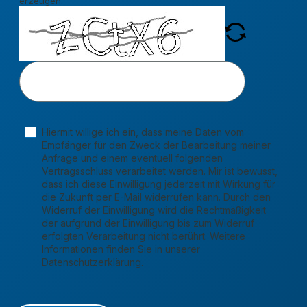
erzeugen.
Hiermit willige ich ein, dass meine Daten vom
Empfänger für den Zweck der Bearbeitung meiner
Anfrage und einem eventuell folgenden
Vertragsschluss verarbeitet werden. Mir ist bewusst,
dass ich diese Einwilligung jederzeit mit Wirkung für
die Zukunft per E-Mail widerrufen kann. Durch den
Widerruf der Einwilligung wird die Rechtmäßigkeit
der aufgrund der Einwilligung bis zum Widerruf
erfolgten Verarbeitung nicht berührt. Weitere
Informationen finden Sie in unserer
Datenschutzerklärung.