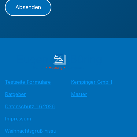
Absenden
Testseite Formulare
Kempinger GmbH
Ratgeber
Master
Datenschutz 1.6.2026
Impressum
Weihnachtsgruß hissu