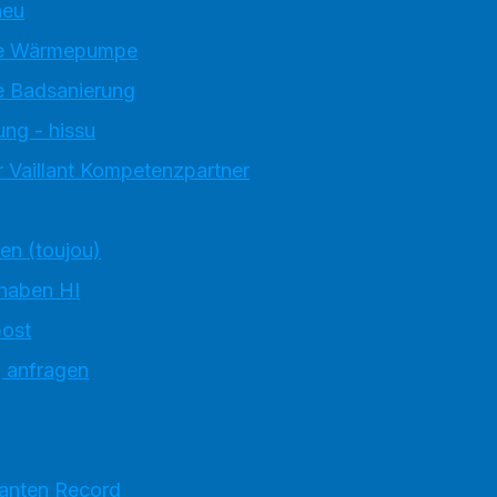
neu
e Wärmepumpe
 Badsanierung
ung - hissu
 Vaillant Kompetenzpartner
ten (toujou)
 haben HI
ost
g anfragen
ranten Record