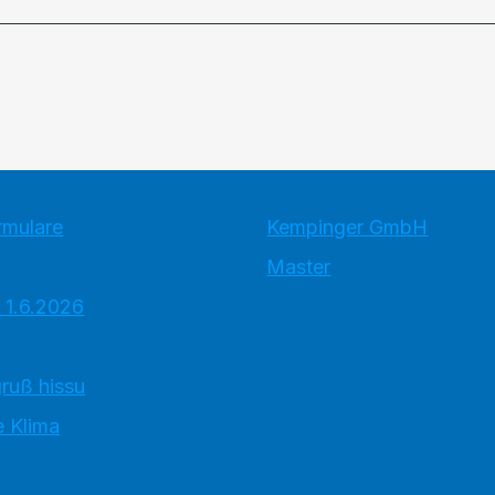
rmulare
Kempinger GmbH
Master
 1.6.2026
ruß hissu
 Klima