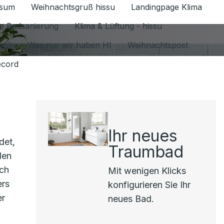
ssum
Weihnachtsgruß hissu
Landingpage Klima
ür Datenschutz 1.6.2026 umschalten
e Badsanierung
Klima & Lüftung - hissu
jou)
Was nur wir haben HI
Weihnachtspost
ecord
Ihr neues
det,
Traumbad
len
uch
Mit wenigen Klicks
ers
konfigurieren Sie Ihr
er
neues Bad.