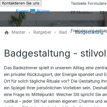
Kontaktieren Sie uns
Testseite Formulare
EE Medatsu
EE-
Vorgaben für Vaill
Finanzierung anfra
Master
Ratgeber
Bad
Badgestaltung
Badgestaltung - stilvol
Das Badezimmer spielt in unserem Alltag eine zentral
ein privater Rückzugsort, der Energie spendet und E
Ort für solch tägliche Rituale vor? Die Gestaltung I
ein Spiegel Ihrer persönlichen Vorlieben sein. Desh
eine Frage im Mittelpunkt: Welcher Stil spricht Sie 
rustikal – jeder Stil hat seinen eigenen Charme und w