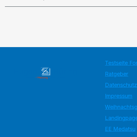
Testseite Fo
Ratgeber
Datenschutz
Impressum
Weihnachtsg
Landingpage
EE Medatsu