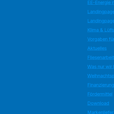
EE-Energie 
Landingpag
Landingpage
Klima & Lüft
Vorgaben für
Aktuelles
Fliesenarbei
Was nur wir
Weihnachtsp
Finanzierun
Fördermittel
Download
Markenliefe