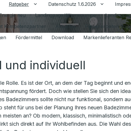
Ratgeber
Datenschutz 1.6.2026
Impre
Untermenü für Ratgeber umschalten
Untermenü f
Energie neu
Landingpage Wärmepumpe
Landingpag
ant Kompetenzpartner
Aktuelles
Fliesenarbeiten (tou
gen
Fördermittel
Download
Markenlieferanten R
l und individuell
e Rolle. Es ist der Ort, an dem der Tag beginnt und en
ntspannung fördert. Doch wie stellen Sie sich den idea
hres Badezimmers sollte nicht nur funktional, sondern a
alb steht für uns bei der Planung Ihres neuen Badezimm
am meisten an? Ob modern, klassisch, minimalistisch od
irkt sich direkt auf Ihr Wohlbefinden aus. Die Wahl des