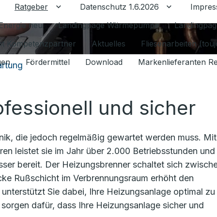
Ratgeber
Datenschutz 1.6.2026
Impre
Untermenü für Ratgeber umschalten
Untermenü f
Energie neu
Landingpage Wärmepumpe
Landingpag
ant Kompetenzpartner
Aktuelles
Fliesenarbeiten (tou
gen
Fördermittel
Download
Markenlieferanten R
rtung
fessionell und sicher
hnik, die jedoch regelmäßig gewartet werden muss. Mit
en leistet sie im Jahr über 2.000 Betriebsstunden und s
sser bereit. Der Heizungsbrenner schaltet sich zwisch
icke Rußschicht im Verbrennungsraum erhöht den
unterstützt Sie dabei, Ihre Heizungsanlage optimal zu
sorgen dafür, dass Ihre Heizungsanlage sicher und