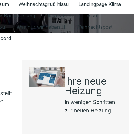
ssum
Weihnachtsgruß hissu
Landingpage Klima
ür Datenschutz 1.6.2026 umschalten
e Badsanierung
Klima & Lüftung - hissu
jou)
Was nur wir haben HI
Weihnachtspost
ecord
Ihre neue
Heizung
tellt
en
In wenigen Schritten
zur neuen Heizung.