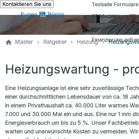
Kontaktieren Sie uns
Testseite Formulare
EE Medatsu
EE-
Vorgaben für Vaill
Finanzierung anfra
Master
Ratgeber
Heizung
Heizungswa
Heizungswartung - pro
Eine Heizungsanlage ist eine sehr zuverlässige Tec
einer durchschnittlichen Lebensdauer von ca. 18 Jahr
in einem Privathaushalt ca. 40.000 Liter warmes Wa
7.000 und 30.000 Mal ein und aus. Eine nur 1 mm d
Energieverbrauch um bis zu 5 %. Unser Fachbetrieb 
warten und unerwünschte Kosten zu vermeiden. Wir 