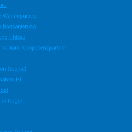
neu
e Wärmepumpe
 Badsanierung
ung - hissu
 Vaillant Kompetenzpartner
ten (toujou)
 haben HI
ost
g anfragen