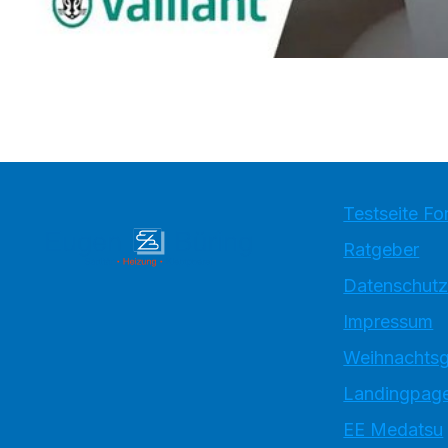
Testseite Fo
Ratgeber
Datenschutz
Impressum
Weihnachtsg
Landingpage
EE Medatsu