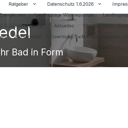
Ratgeber
Datenschutz 1.6.2026
Impre
Untermenü für Ratgeber umschalten
Untermenü f
Energie neu
Landingpage Wärmepumpe
Landingpag
edel
ant Kompetenzpartner
Aktuelles
Fliesenarbeiten (tou
gen
Fördermittel
Download
Markenlieferanten R
Ihr Bad in Form