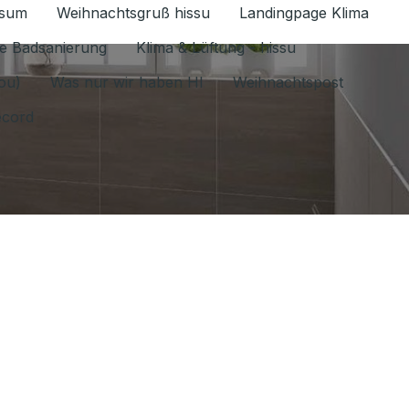
ssum
Weihnachtsgruß hissu
Landingpage Klima
ür Datenschutz 1.6.2026 umschalten
e Badsanierung
Klima & Lüftung - hissu
jou)
Was nur wir haben HI
Weihnachtspost
ecord