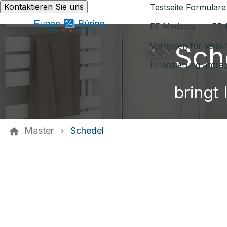
Kontaktieren Sie uns
Testseite Formulare
EE Medatsu
EE-
Sch
Vorgaben für Vaill
Finanzierung anfra
bringt 
Master
Schedel