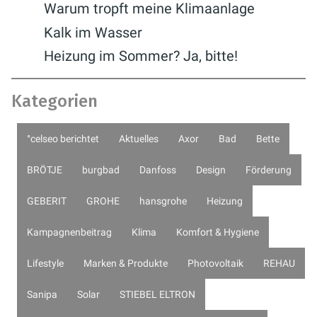
Warum tropft meine Klimaanlage
Kalk im Wasser
Heizung im Sommer? Ja, bitte!
Kategorien
°celseo berichtet
Aktuelles
Axor
Bad
Bette
BRÖTJE
burgbad
Danfoss
Design
Förderung
GEBERIT
GROHE
hansgrohe
Heizung
Kampagnenbeitrag
Klima
Komfort & Hygiene
Lifestyle
Marken & Produkte
Photovoltaik
REHAU
Sanipa
Solar
STIEBEL ELTRON