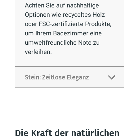
Achten Sie auf nachhaltige
Optionen wie recyceltes Holz
oder FSC-zertifizierte Produkte,
um Ihrem Badezimmer eine
umweltfreundliche Note zu
verleihen.
Stein: Zeitlose Eleganz
Naturstein wie Marmor, Granit
oder Kalkstein fügt Ihrem
Die Kraft der natürlichen
Badezimmer eine Dimension