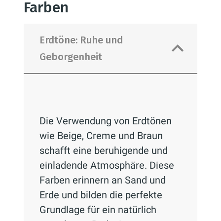
Farben
von Luxus und Zeitlosigkeit
hinzu. Verwenden Sie Stein für
Arbeitsplatten, Böden oder als
Erdtöne: Ruhe und
Akzent in der Dusche.
Geborgenheit
Kieselsteine auf dem
Duschboden können ein
besonders angenehmes taktiles
Erlebnis schaffen.
Die Verwendung von Erdtönen
wie Beige, Creme und Braun
schafft eine beruhigende und
einladende Atmosphäre. Diese
Farben erinnern an Sand und
Erde und bilden die perfekte
Grundlage für ein natürlich