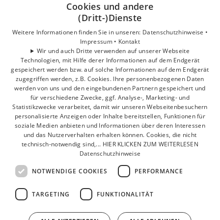
Privatkunden
Cookies und andere
Gewerbekunden
(Dritt-)Dienste
Karriere
Weitere Informationen finden Sie in unseren:
Datenschutzhinweise •
Unternehmen
Impressum •
Kontakt
Wir und auch Dritte verwenden auf unserer Webseite
Technologien, mit Hilfe derer Informationen auf dem Endgerät
Standorte
gespeichert werden bzw. auf solche Informationen auf dem Endgerät
Berlin
zugegriffen werden, z.B. Cookies. Ihre personenbezogenen Daten
werden von uns und den eingebundenen Partnern gespeichert und
für verschiedene Zwecke, ggf. Analyse-, Marketing- und
Statistikzwecke verarbeitet, damit wir unseren Webseitenbesuchern
personalisierte Anzeigen oder Inhalte bereitstellen, Funktionen für
soziale Medien anbieten und Informationen über deren Interessen
und das Nutzerverhalten erhalten können. Cookies, die nicht
technisch-notwendig sind,... HIER KLICKEN ZUM WEITERLESEN
Datenschutzhinweise
NOTWENDIGE COOKIES
PERFORMANCE
TARGETING
FUNKTIONALITÄT