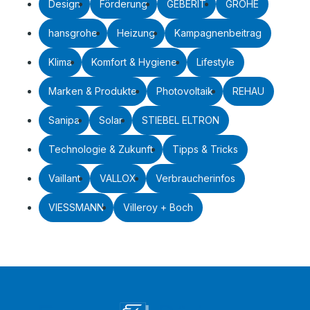
Design
Förderung
GEBERIT
GROHE
hansgrohe
Heizung
Kampagnenbeitrag
Klima
Komfort & Hygiene
Lifestyle
Marken & Produkte
Photovoltaik
REHAU
Sanipa
Solar
STIEBEL ELTRON
Technologie & Zukunft
Tipps & Tricks
Vaillant
VALLOX
Verbraucherinfos
VIESSMANN
Villeroy + Boch