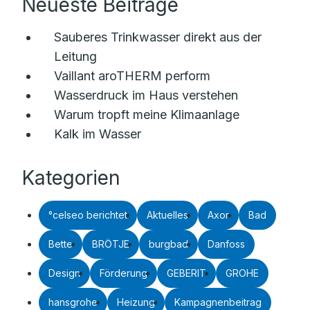
Neueste Beiträge
Sauberes Trinkwasser direkt aus der
Leitung
Vaillant aroTHERM perform
Wasserdruck im Haus verstehen
Warum tropft meine Klimaanlage
Kalk im Wasser
Kategorien
°celseo berichtet
Aktuelles
Axor
Bad
Bette
BRÖTJE
burgbad
Danfoss
Design
Förderung
GEBERIT
GROHE
hansgrohe
Heizung
Kampagnenbeitrag