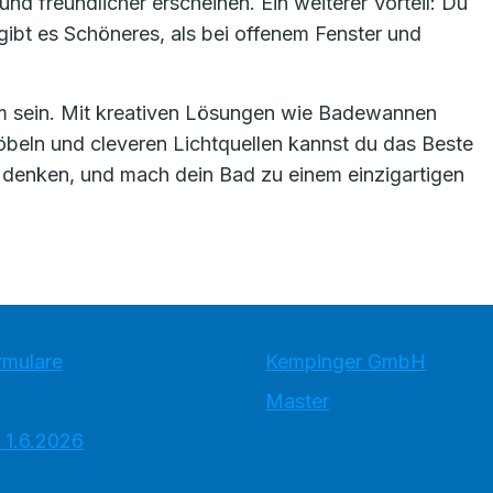
nd freundlicher erscheinen. Ein weiterer Vorteil: Du
ibt es Schöneres, als bei offenem Fenster und
m sein. Mit kreativen Lösungen wie Badewannen
öbeln und cleveren Lichtquellen kannst du das Beste
 denken, und mach dein Bad zu einem einzigartigen
rmulare
Kempinger GmbH
Master
 1.6.2026