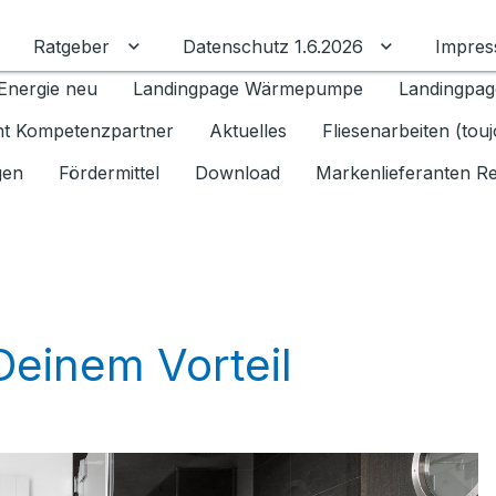
Ratgeber
Datenschutz 1.6.2026
Impre
Untermenü für Ratgeber umschalten
Untermenü f
Energie neu
Landingpage Wärmepumpe
Landingpag
ant Kompetenzpartner
Aktuelles
Fliesenarbeiten (tou
gen
Fördermittel
Download
Markenlieferanten R
Deinem Vorteil