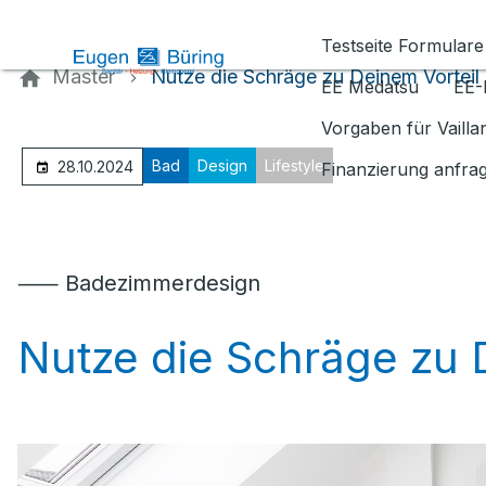
Kontaktieren Sie uns
Testseite Formulare
Master
Nutze die Schräge zu Deinem Vorteil
EE Medatsu
EE-
Vorgaben für Vaill
Bad
Design
Lifestyle
28.10.2024
Finanzierung anfra
⸺ Badezimmerdesign
Nutze die Schräge zu 