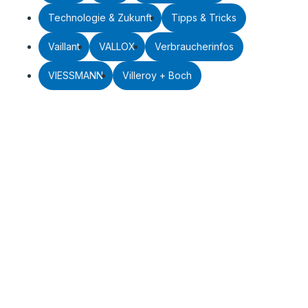
Technologie & Zukunft
Tipps & Tricks
Vaillant
VALLOX
Verbraucherinfos
VIESSMANN
Villeroy + Boch