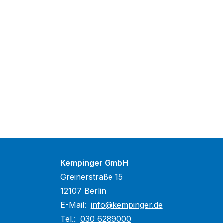
Kempinger GmbH
Greinerstraße 15
12107 Berlin
E-Mail:
info@kempinger.de
Tel.:
030 6289000