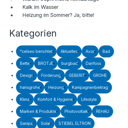
Kalk im Wasser
Heizung im Sommer? Ja, bitte!
Kategorien
°celseo berichtet
Aktuelles
Axor
Bad
Bette
BRÖTJE
burgbad
Danfoss
Design
Förderung
GEBERIT
GROHE
hansgrohe
Heizung
Kampagnenbeitrag
Klima
Komfort & Hygiene
Lifestyle
Marken & Produkte
Photovoltaik
REHAU
Sanipa
Solar
STIEBEL ELTRON