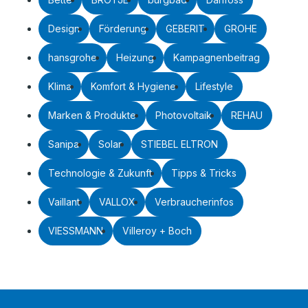
Design
Förderung
GEBERIT
GROHE
hansgrohe
Heizung
Kampagnenbeitrag
Klima
Komfort & Hygiene
Lifestyle
Marken & Produkte
Photovoltaik
REHAU
Sanipa
Solar
STIEBEL ELTRON
Technologie & Zukunft
Tipps & Tricks
Vaillant
VALLOX
Verbraucherinfos
VIESSMANN
Villeroy + Boch