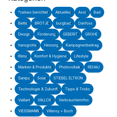
°celseo berichtet
Aktuelles
Axor
Bad
Bette
BRÖTJE
burgbad
Danfoss
Design
Förderung
GEBERIT
GROHE
hansgrohe
Heizung
Kampagnenbeitrag
Klima
Komfort & Hygiene
Lifestyle
Marken & Produkte
Photovoltaik
REHAU
Sanipa
Solar
STIEBEL ELTRON
Technologie & Zukunft
Tipps & Tricks
Vaillant
VALLOX
Verbraucherinfos
VIESSMANN
Villeroy + Boch