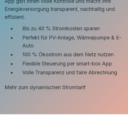
App gibt Ihnen volle Kontrolle und macht Ihre
Energieversorgung transparent, nachhaltig und
effizient.
Bis zu 40 % Stromkosten sparen
Perfekt für PV-Anlage, Wärmepumpe & E-
Auto
100 % Ökostrom aus dem Netz nutzen
Flexible Steuerung per smart-box App
Volle Transparenz und faire Abrechnung
Mehr zum dynamischen Stromtarif