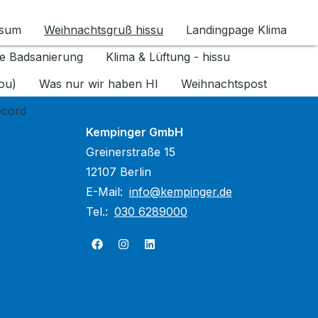
ssum
Weihnachtsgruß hissu
Landingpage Klima
ür Datenschutz 1.6.2026 umschalten
e Badsanierung
Klima & Lüftung - hissu
jou)
Was nur wir haben HI
Weihnachtspost
ecord
Kempinger GmbH
Greinerstraße 15
12107 Berlin
E-Mail:
info@kempinger.de
Tel.:
030 6289000