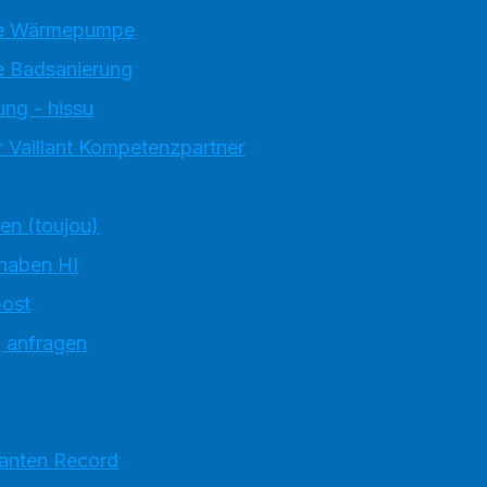
e Wärmepumpe
 Badsanierung
ung - hissu
 Vaillant Kompetenzpartner
ten (toujou)
 haben HI
ost
g anfragen
ranten Record