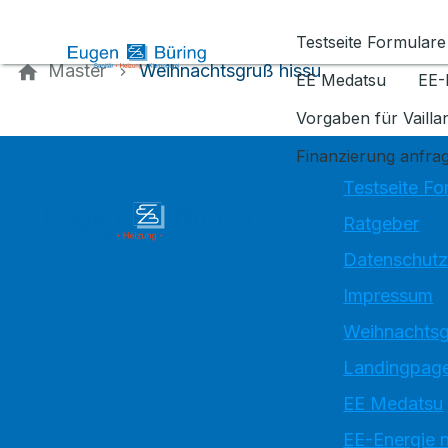
Kontaktieren Sie uns
Testseite Formulare
Master
Weihnachtsgruß hissu
EE Medatsu
EE-
Vorgaben für Vaill
Finanzierung anfra
Testseite Fo
Ratgeber
Datenschutz
Impressum
Weihnachtsg
Landingpage
EE Medatsu
EE-Energie 