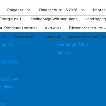
Ratgeber
Datenschutz 1.6.2026
Impre
Untermenü für Ratgeber umschalten
Untermenü f
Energie neu
Landingpage Wärmepumpe
Landingpag
ant Kompetenzpartner
Aktuelles
Fliesenarbeiten (tou
gen
Fördermittel
Download
Markenlieferanten R
rmulare
Kempinger GmbH
Master
 1.6.2026
ruß hissu
 Klima
neu